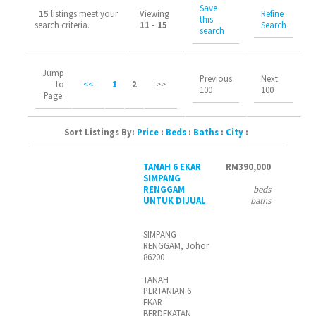
Save
15
listings meet your
Viewing
Refine
this
search criteria.
11 - 15
Search
search
Jump
Previous
Next
to
<<
1
2
>>
100
100
Page:
Sort Listings By:
Price
:
Beds
:
Baths
:
City
:
TANAH 6 EKAR
RM390,000
SIMPANG
RENGGAM
beds
UNTUK DIJUAL
baths
SIMPANG
RENGGAM, Johor
86200
TANAH
PERTANIAN 6
EKAR
BERDEKATAN