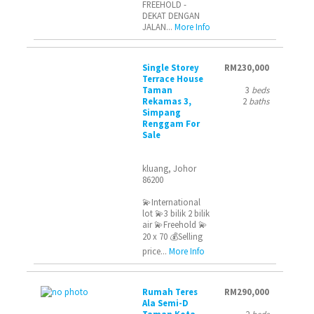
FREEHOLD -
DEKAT DENGAN
JALAN...
More Info
Single Storey
RM230,000
Terrace House
Taman
3
beds
Rekamas 3,
2
baths
Simpang
Renggam For
Sale
kluang, Johor
86200
💫International
lot 💫3 bilik 2 bilik
air 💫Freehold 💫
20 x 70 💰Selling
price...
More Info
Rumah Teres
RM290,000
Ala Semi-D