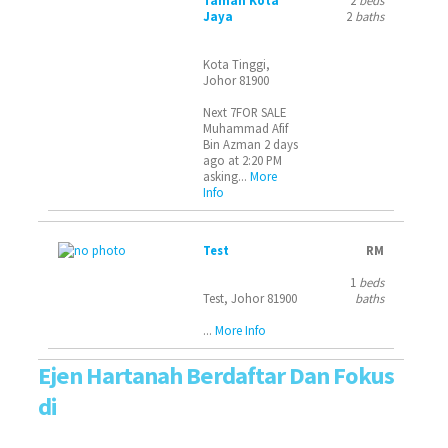
Taman Kota
2
beds
Jaya
2
baths
Kota Tinggi,
Johor 81900
Next 7FOR SALE
Muhammad Afif
Bin Azman 2 days
ago at 2:20 PM
asking...
More
Info
Test
RM
1
beds
Test, Johor 81900
baths
...
More Info
Ejen Hartanah Berdaftar Dan Fokus
di