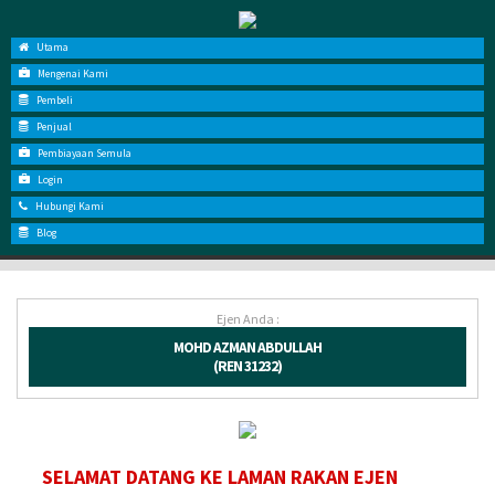
Utama
Mengenai Kami
Pembeli
Penjual
Pembiayaan Semula
Login
Hubungi Kami
Blog
Ejen Anda :
MOHD AZMAN ABDULLAH
(REN 31232)
SELAMAT DATANG KE LAMAN RAKAN EJEN